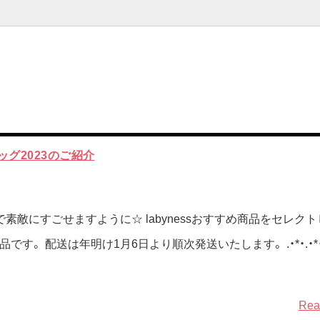
ッグ2023のご紹介
で素敵にすごせますように☆ labynessおすすめ商品をセレク
す。 配送は年明け1月6日より順次発送いたします。 .・*・.・*・.・
Rea