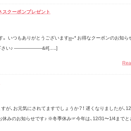
ラビネスクーポンプレゼント
ssです。 いつもありがとうございますஐ⋆* お得なクーポンのお知ら
♪ ——————&#[…..]
Rea
せ
すが、お元気にされてますでしょうか？！ 遅くなりましたが、1
休みのお知らせです♪ ※冬季休み☞今年は、12/31〜1/4まで